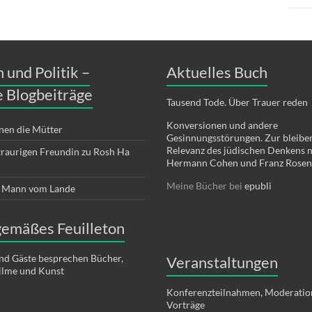
n und Politik –
Aktuelles Buch
 Blogbeiträge
Tausend Tode. Über Trauer reden
Konversionen und andere
nen die Mütter
Gesinnungsstörungen. Zur bleib
Relevanz des jüdischen Denkens 
 traurigen Freundin zu Rosh Ha
Hermann Cohen und Franz Rosen
Meine Bücher bei
epubli
r Mann vom Lande
gemäßes Feuilleton
nd Gäste besprechen Bücher,
Veranstaltungen
Filme und Kunst
Konferenzteilnahmen, Moderatio
Vorträge