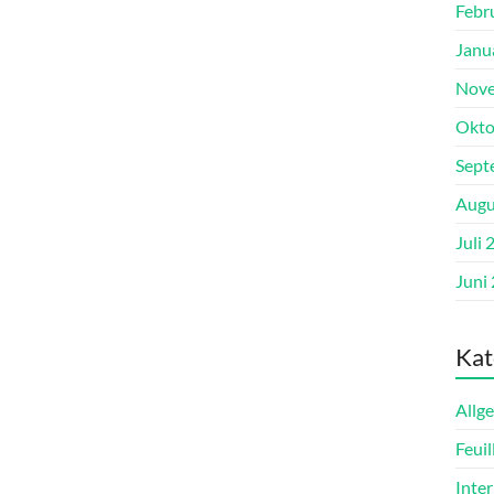
Febr
Janu
Nove
Okto
Sept
Augu
Juli 
Juni
Kat
Allg
Feuil
Inter