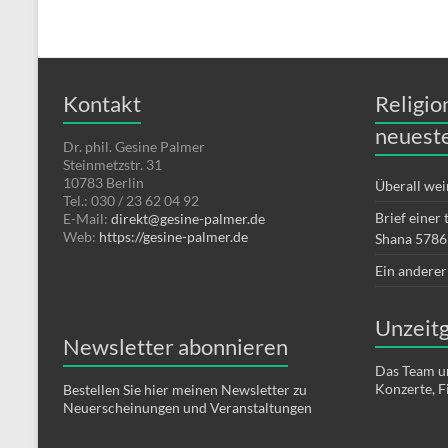
Kontakt
Religio
neueste
Dr. phil. Gesine Palmer
Steinmetzstr. 31
10783 Berlin
Überall wei
Tel.: 030 / 23 62 04 92
Brief einer
E-Mail:
direkt@gesine-palmer.de
Web:
https://gesine-palmer.de
Shana 5786
Ein andere
Unzeit
Newsletter abonnieren
Das Team u
Konzerte, 
Bestellen Sie hier meinen Newsletter zu
Neuerscheinungen und Veranstaltungen