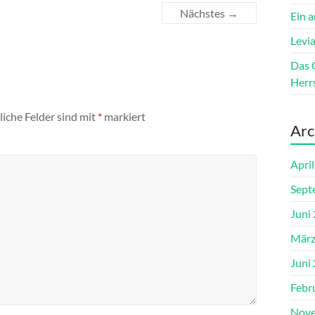
Nächstes →
Ein 
Levi
Das 
Herrs
liche Felder sind mit
*
markiert
Arc
Apri
Sept
Juni
März
Juni
Febr
Nove