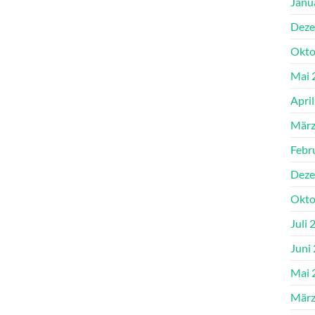
Janu
Deze
Okto
Mai 
Apri
März
Febr
Deze
Okto
Juli 
Juni
Mai 
März