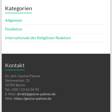
Kategorien
Allgemein
Feuilleton
Internationale der Religiösen Reaktion
Kontakt
Dr. phil. Gesine Palmer
Steinmetzstr. 31
10783 Berlin
Tel.: 030 / 23 62 04 92
E-Mail:
direkt@gesine-palmer.de
Web:
https://gesine-palmer.de