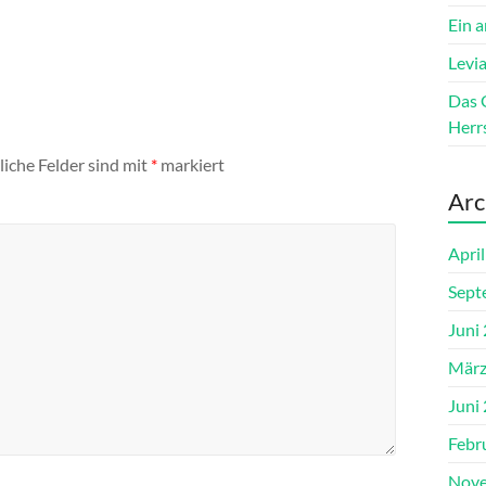
Ein 
Levi
Das 
Herrs
liche Felder sind mit
*
markiert
Arc
Apri
Sept
Juni
März
Juni
Febr
Nove