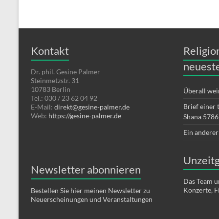
Kontakt
Religio
neueste
Dr. phil. Gesine Palmer
Steinmetzstr. 31
10783 Berlin
Überall wei
Tel.: 030 / 23 62 04 92
Brief einer
E-Mail:
direkt@gesine-palmer.de
Web:
https://gesine-palmer.de
Shana 5786
Ein andere
Unzeit
Newsletter abonnieren
Das Team u
Konzerte, 
Bestellen Sie hier meinen Newsletter zu
Neuerscheinungen und Veranstaltungen