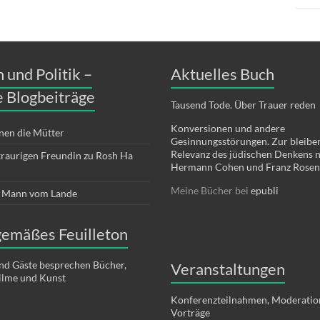
n und Politik –
Aktuelles Buch
 Blogbeiträge
Tausend Tode. Über Trauer reden
Konversionen und andere
nen die Mütter
Gesinnungsstörungen. Zur bleib
Relevanz des jüdischen Denkens 
 traurigen Freundin zu Rosh Ha
Hermann Cohen und Franz Rosen
Meine Bücher bei
epubli
r Mann vom Lande
gemäßes Feuilleton
nd Gäste besprechen Bücher,
Veranstaltungen
Filme und Kunst
Konferenzteilnahmen, Moderatio
Vorträge