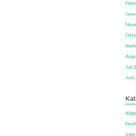
Febr
Janu
Nove
Okto
Sept
Augu
Juli 
Juni
Kat
Allg
Feuil
Inter