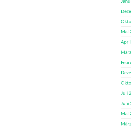
Janu
Deze
Okto
Mai 
Apri
März
Febr
Deze
Okto
Juli 
Juni
Mai 
März