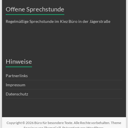
Offene Sprechstunde
Regelmäßige Sprechstunde im Kiez Büro in der Jägerstraße
Hinweise
Partnerlinks
Impressum
Datenschutz
Copyright © 2026
Büro für besondere Texte
. Alle Rechte vorbehalten. Theme
Spacious
von ThemeGrill. Präsentiert von:
WordPress
.