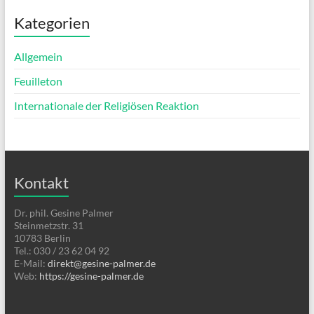
Kategorien
Allgemein
Feuilleton
Internationale der Religiösen Reaktion
Kontakt
Dr. phil. Gesine Palmer
Steinmetzstr. 31
10783 Berlin
Tel.: 030 / 23 62 04 92
E-Mail:
direkt@gesine-palmer.de
Web:
https://gesine-palmer.de