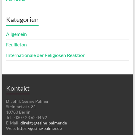
Kategorien
Allgemein
Feuilleton
Internationale der Religiösen Reaktion
Kontakt
Dr. phil. Gesine Palmer
Steinmetzstr. 31
10783 Berlin
Tel.: 030 / 23 62 04 92
E-Mail:
direkt@gesine-palmer.de
Web:
https://gesine-palmer.de