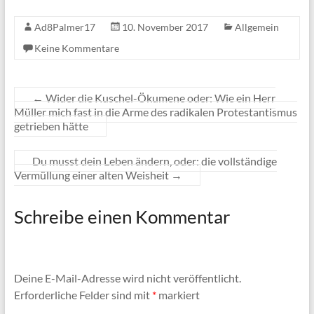
Ad8Palmer17
10. November 2017
Allgemein
Keine Kommentare
←
Wider die Kuschel-Ökumene oder: Wie ein Herr
Müller mich fast in die Arme des radikalen Protestantismus
getrieben hätte
Du musst dein Leben ändern, oder: die vollständige
Vermüllung einer alten Weisheit
→
Schreibe einen Kommentar
Deine E-Mail-Adresse wird nicht veröffentlicht.
Erforderliche Felder sind mit
*
markiert