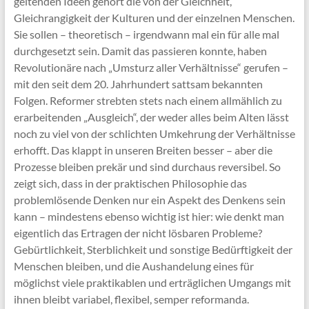
geltenden Ideen gehört die von der Gleichheit,
Gleichrangigkeit der Kulturen und der einzelnen Menschen.
Sie sollen – theoretisch – irgendwann mal ein für alle mal
durchgesetzt sein. Damit das passieren konnte, haben
Revolutionäre nach „Umsturz aller Verhältnisse“ gerufen –
mit den seit dem 20. Jahrhundert sattsam bekannten
Folgen. Reformer strebten stets nach einem allmählich zu
erarbeitenden „Ausgleich“, der weder alles beim Alten lässt
noch zu viel von der schlichten Umkehrung der Verhältnisse
erhofft. Das klappt in unseren Breiten besser – aber die
Prozesse bleiben prekär und sind durchaus reversibel. So
zeigt sich, dass in der praktischen Philosophie das
problemlösende Denken nur ein Aspekt des Denkens sein
kann – mindestens ebenso wichtig ist hier: wie denkt man
eigentlich das Ertragen der nicht lösbaren Probleme?
Gebürtlichkeit, Sterblichkeit und sonstige Bedürftigkeit der
Menschen bleiben, und die Aushandelung eines für
möglichst viele praktikablen und erträglichen Umgangs mit
ihnen bleibt variabel, flexibel, semper reformanda.