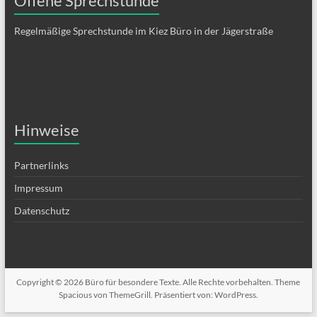
Offene Sprechstunde
Regelmäßige Sprechstunde im Kiez Büro in der Jägerstraße
Hinweise
Partnerlinks
Impressum
Datenschutz
Copyright © 2026
Büro für besondere Texte
. Alle Rechte vorbehalten. Theme
Spacious
von ThemeGrill. Präsentiert von:
WordPress
.